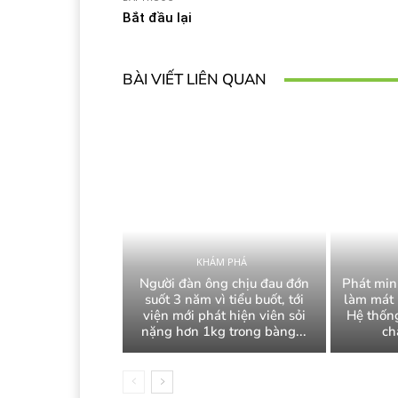
Bắt đầu lại
BÀI VIẾT LIÊN QUAN
KHÁM PHÁ
Người đàn ông chịu đau đớn
Phát min
suốt 3 năm vì tiểu buốt, tới
làm mát 
viện mới phát hiện viên sỏi
Hệ thống
nặng hơn 1kg trong bàng...
ch