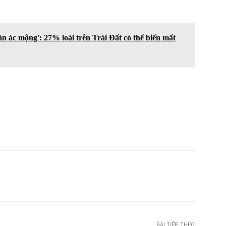
ản ác mộng': 27% loài trên Trái Đất có thể biến mất
witter
Pinterest
WhatsApp
Telegram
BÀI TIẾP THEO