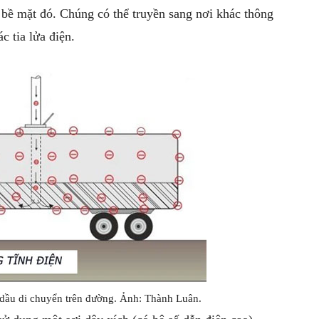
 bề mặt đó. Chúng có thể truyền sang nơi khác thông
c tia lửa điện.
 dầu di chuyển trên đường. Ảnh: Thành Luân.