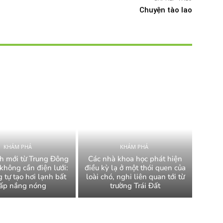
Chuyện tào lao
KHÁM PHÁ
KHÁM PHÁ
h mới từ Trung Đông
Các nhà khoa học phát hiện
không cần điện lưới:
điều kỳ lạ ở một thói quen của
 tự tạo hơi lạnh bất
loài chó, nghi liên quan tới từ
ấp nắng nóng
trường Trái Đất