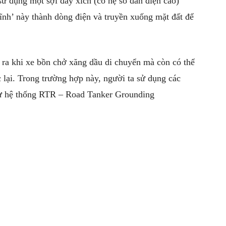
 sử dụng một sợi dây xích (có hệ số dẫn điện cao)
ĩnh’ này thành dòng điện và truyền xuống mặt đất để
y ra khi xe bồn chở xăng dầu di chuyển mà còn có thể
 lại. Trong trường hợp này, người ta sử dụng các
như hệ thống RTR – Road Tanker Grounding