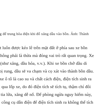
g để trung hòa điện khi đổ xăng dầu vào bồn. Ảnh: Thành
t luôn được kéo lê trên mặt đất ở phía sau xe bồn
không phải là thừa mà đóng vai trò rất quan trọng. Xe
(như xăng, dầu hỏa, v.v.). Khi xe bồn chở dầu di
 bị rung, dầu sẽ va chạm và cọ xát vào thành bồn dầu.
e ô tô là cao su và chất cách điện, điện tích sinh ra
qua lốp xe, do đó điện tích sẽ tích tụ, thậm chí đôi
ặp tia lửa, xăng dễ nổ. Để phòng ngừa nguy hiểm này,
công cụ dẫn điện để điện tích sinh ra không thể tích