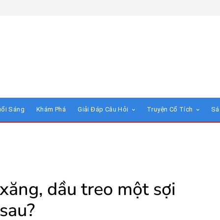
uổi Sáng
Khám Phá
Giải Đáp Câu Hỏi
Truyện Cổ Tích
Sá
xăng, dầu treo một sợi
 sau?