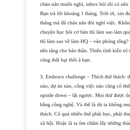
chán nản muốn nghỉ, inbox hỏi tôi có nên
Bạn trả lời khoảng 1 tháng. Trời ơi, xin 
tháng mà đã chán nản đòi nghỉ việc. Không
chuyện học hỏi cơ bản thì làm sao làm quả
thì làm sao về làm HQ – văn phòng tổng? L
nền tảng cho bản thân. Thiếu tính kiên trì
cũng thất bại thôi à bạn.
3. Embrace challenge – Thích thử thách: dù
nào, dự án nào, công việc nào cũng có thử
upside down – lật ngược. Mọi thứ được ủn
bằng công nghệ. Và thế là dù ta không muố
thách. Có quá nhiều thứ phải học, phải thay
xã hội. Hoặc là ta ôm chầm lấy những thác