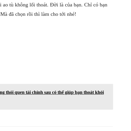
 ao tù không lối thoát. Đời là của bạn. Chỉ có bạn
à đã chọn rồi thì làm cho tới nhé!
g thói quen tài chính sau có thể giúp bạn thoát khỏi