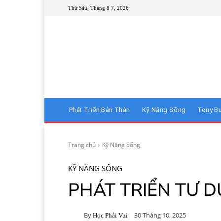
Thứ Sáu, Tháng 8 7, 2026
Phát Triển Bản Thân
Kỹ Năng Sống
Tony B
Trang chủ
Kỹ Năng Sống
KỸ NĂNG SỐNG
PHÁT TRIỂN TƯ 
By
30 Tháng 10, 2025
Học Phải Vui