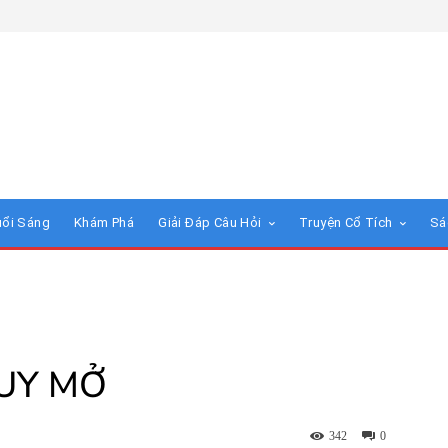
uổi Sáng
Khám Phá
Giải Đáp Câu Hỏi
Truyện Cổ Tích
Sá
DUY MỞ
342
0