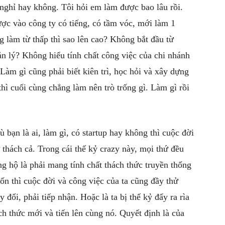
 nghỉ hay không. Tôi hỏi em làm được bao lâu rồi.
được vào công ty có tiếng, có tầm vóc, mới làm 1
 làm từ thấp thì sao lên cao? Không bắt đầu từ
n lý? Không hiểu tính chất công việc của chi nhánh
àm gì cũng phải biết kiên trì, học hỏi và xây dựng
 thì cuối cùng chẳng làm nên trò trống gì. Làm gì rồi
 bạn là ai, làm gì, có startup hay không thì cuộc đời
 thách cả. Trong cái thế kỷ crazy này, mọi thứ đều
g hộ là phải mang tính chất thách thức truyền thống
n thì cuộc đời và công việc của ta cũng đầy thử
 đổi, phải tiếp nhận. Hoặc là ta bị thế kỷ đẩy ra rìa
h thức mới và tiến lên cùng nó. Quyết định là của