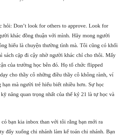
hỏi: Don’t look for others to approve. Look for
người khác đồng thuận với mình. Hãy mong người
ông hiểu là chuyện thường tình mà. Tôi cũng có khối
hì sách cặp đi cậy nhờ người khác chỉ cho thôi. Mấy
 cận của trường học bên đó. Họ tổ chức flipped
 dạy cho thầy cô những điều thầy cô không rành, ví
 hạn mà người trẻ hiểu biết nhiều hơn. Sự học
kỹ năng quan trọng nhất của thế kỷ 21 là tự học và
 có bạn kia inbox than với tôi rằng bạn mới ra
 ty đẩy xuống chi nhánh làm kế toán chi nhánh. Bạn