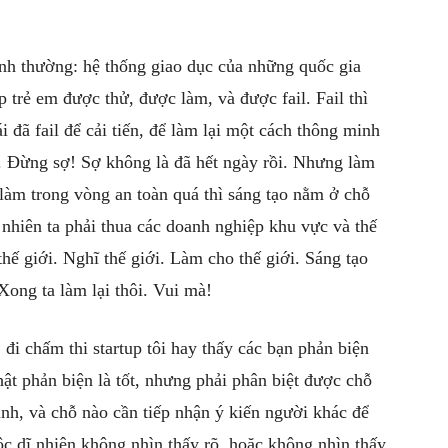
ình thường: hệ thống giao dục của những quốc gia
p trẻ em được thử, được làm, và được fail. Fail thì
ái đã fail để cải tiến, để làm lại một cách thông minh
. Đừng sợ! Sợ không là đã hết ngày rồi. Nhưng làm
làm trong vòng an toàn quá thì sáng tạo nằm ở chỗ
ĩ nhiên ta phải thua các doanh nghiệp khu vực và thế
 thế giới. Nghĩ thế giới. Làm cho thế giới. Sáng tạo
 Xong ta làm lại thôi. Vui mà!
đi chấm thi startup tôi hay thấy các bạn phản biện
hật phản biện là tốt, nhưng phải phân biệt được chỗ
nh, và chỗ nào cần tiếp nhận ý kiến người khác để
ộc dĩ nhiên không nhìn thấy rõ, hoặc không nhìn thấy