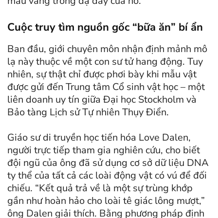
màu vàng trong dạ dày của nó.
Cuộc truy tìm nguồn gốc “bữa ăn” bí ẩn
Ban đầu, giới chuyên môn nhận định mảnh mô
lạ này thuộc về một con sư tử hang động. Tuy
nhiên, sự thật chỉ được phơi bày khi mẫu vật
được gửi đến Trung tâm Cổ sinh vật học – một
liên doanh uy tín giữa Đại học Stockholm và
Bảo tàng Lịch sử Tự nhiên Thụy Điển.
Giáo sư di truyền học tiến hóa Love Dalen,
người trực tiếp tham gia nghiên cứu, cho biết
đội ngũ của ông đã sử dụng cơ sở dữ liệu DNA
ty thể của tất cả các loài động vật có vú để đối
chiếu. “Kết quả trả về là một sự trùng khớp
gần như hoàn hảo cho loài tê giác lông mượt,”
ông Dalen giải thích. Bằng phương pháp định