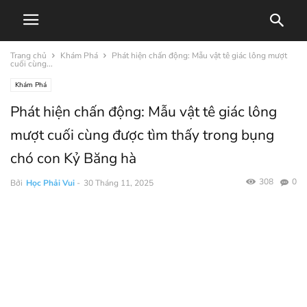
Trang chủ
Khám Phá
Phát hiện chấn động: Mẫu vật tê giác lông mượt
cuối cùng...
Khám Phá
Phát hiện chấn động: Mẫu vật tê giác lông
mượt cuối cùng được tìm thấy trong bụng
chó con Kỷ Băng hà
308
0
Bởi
Học Phải Vui
-
30 Tháng 11, 2025