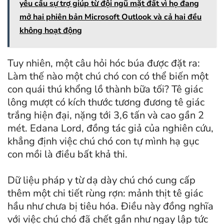
yêu cầu sự trợ giúp từ đội ngũ mặt đất vì họ đang
mở hai phiên bản Microsoft Outlook và cả hai đều
không hoạt động
Tuy nhiên, một câu hỏi hóc búa được đặt ra:
Làm thế nào một chú chó con có thể biến một
con quái thú khổng lồ thành bữa tối? Tê giác
lông mượt có kích thước tương đương tê giác
trắng hiện đại, nặng tới 3,6 tấn và cao gần 2
mét. Edana Lord, đồng tác giả của nghiên cứu,
khẳng định việc chú chó con tự mình hạ gục
con mồi là điều bất khả thi.
Dữ liệu pháp y từ dạ dày chú chó cung cấp
thêm một chi tiết rùng rợn: mảnh thịt tê giác
hầu như chưa bị tiêu hóa. Điều này đồng nghĩa
với việc chú chó đã chết gần như ngay lập tức