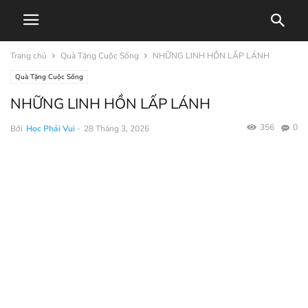
Trang chủ
Quà Tặng Cuộc Sống
NHỮNG LINH HỒN LẤP LÁNH
Quà Tặng Cuộc Sống
NHỮNG LINH HỒN LẤP LÁNH
356
0
Bởi
Học Phải Vui
-
28 Tháng 3, 2026