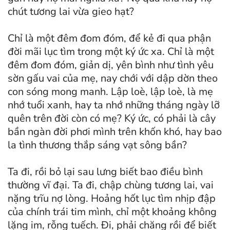
chút tương lai vừa gieo hạt?
Chỉ là một đêm đom đóm, để kẻ đi qua phận
đời mãi lục tìm trong một ký ức xa. Chỉ là một
đêm đom đóm, giản dị, yên bình như tình yêu
sờn gấu vai của mẹ, nay chới với dập dờn theo
con sóng mong manh. Lập loè, lập loè, là mẹ
nhớ tuổi xanh, hay ta nhớ những tháng ngày lỡ
quên trên đời còn có mẹ? Ký ức, có phải là cây
bần ngàn đời phơi mình trên khốn khó, hay bao
la tình thương thắp sáng vạt sông bần?
Ta đi, rồi bỏ lại sau lưng biết bao điều bình
thường vĩ đại. Ta đi, chập chùng tương lai, vai
nặng trĩu nợ lòng. Hoảng hốt lục tìm nhịp đập
của chính trái tim mình, chỉ một khoảng không
lặng im, rỗng tuếch. Đi, phải chăng rồi để biết