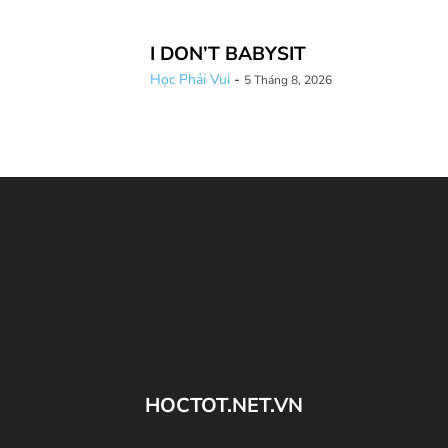
I DON’T BABYSIT
Học Phải Vui
-
5 Tháng 8, 2026
HOCTOT.NET.VN