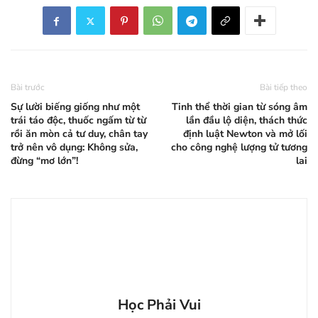
Bài trước
Bài tiếp theo
Sự lười biếng giống như một
Tinh thể thời gian từ sóng âm
trái táo độc, thuốc ngấm từ từ
lần đầu lộ diện, thách thức
rồi ăn mòn cả tư duy, chân tay
định luật Newton và mở lối
trở nên vô dụng: Không sửa,
cho công nghệ lượng tử tương
đừng “mơ lớn”!
lai
Học Phải Vui