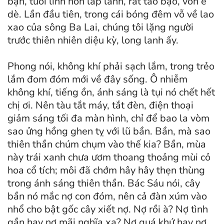
bạn, tuổi linh hồn lấp lánh, rất táo bạo, vốn e
dè. Lần đầu tiên, trong cái bóng đêm vỗ về lao
xao của sông Ba Lai, chúng tôi lặng người
trước thiên nhiên diệu kỳ, long lanh ấy.
Phong nói, không khí phải sạch lắm, trong trẻo
lắm đom đóm mới về đây sống. Ô nhiễm
không khí, tiếng ồn, ánh sáng là tụi nó chết hết
chị ơi. Nên tàu tắt máy, tắt đèn, điện thoại
giảm sáng tối đa màn hình, chỉ để bao la vòm
sao ửng hồng ghen tỵ với lũ bần. Bần, mà sao
thiên thần chúm chụm vào thế kia? Bần, mùa
này trái xanh chưa ươm thoang thoảng mùi cỏ
hoa cổ tích; môi đã chớm hây hây thẹn thùng
trong ánh sáng thiên thần. Bác Sáu nói, cây
bần nó mắc nợ con đóm, nên cả đàn xúm vào
nhổ cho bật gốc cây xiết nợ. Nợ rồi à? Nợ tình
gần hay nợ mãi nghĩa xa? Nợ quá khứ hay nợ