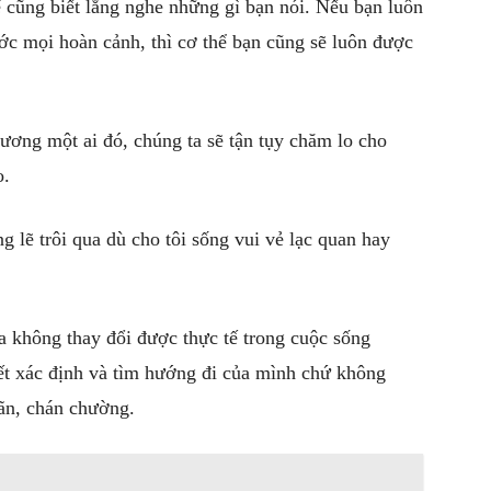
ể cũng biết lắng nghe những gì bạn nói. Nếu bạn luôn
ước mọi hoàn cảnh, thì cơ thể bạn cũng sẽ luôn được
hương một ai đó, chúng ta sẽ tận tụy chăm lo cho
o.
ng lẽ trôi qua dù cho tôi sống vui vẻ lạc quan hay
a không thay đổi được thực tế trong cuộc sống
iết xác định và tìm hướng đi của mình chứ không
ãn, chán chường.