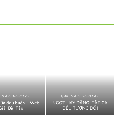
 TẶNG CUỘC SỐNG
QUÀ TẶNG CUỘC SỐNG
hữa đau buồn – Web
NGỌT HAY ĐẮNG, TẤT CẢ
Giải Bài Tập
ĐỀU TƯƠNG ĐỐI