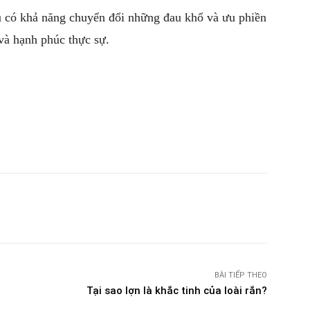
u có khả năng chuyển đổi những đau khổ và ưu phiền
và hạnh phúc thực sự.
witter
Pinterest
WhatsApp
Telegram
BÀI TIẾP THEO
Tại sao lợn là khắc tinh của loài rắn?