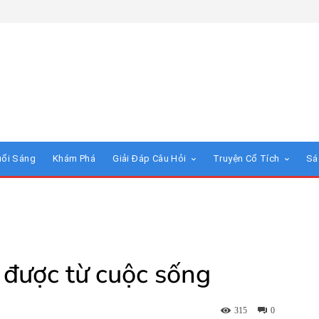
uổi Sáng
Khám Phá
Giải Đáp Câu Hỏi
Truyện Cổ Tích
Sá
 được từ cuộc sống
315
0