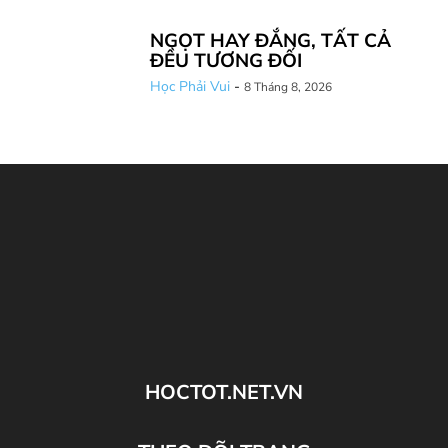
NGỌT HAY ĐẮNG, TẤT CẢ
ĐỀU TƯƠNG ĐỐI
Học Phải Vui
-
8 Tháng 8, 2026
HOCTOT.NET.VN