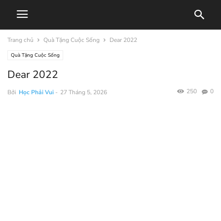
Trang chủ
Quà Tặng Cuộc Sống
Dear 2022
Quà Tặng Cuộc Sống
Dear 2022
250
0
Bởi
Học Phải Vui
-
27 Tháng 5, 2026