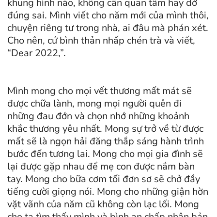
khung hình nào, không cần quan tâm hay dở
đúng sai. Mình viết cho năm mới của mình thôi,
chuyện riêng tư trong nhà, ai đâu mà phán xét.
Cho nên, cứ bình thản nhấp chén trà và viết,
“Dear 2022,”.
Mình mong cho mọi vết thương mất mát sẽ
được chữa lành, mong mọi người quên đi
những đau đớn và chọn nhớ những khoảnh
khắc thương yêu nhất. Mong sự trở về từ được
mất sẽ là ngọn hải đăng thắp sáng hành trình
bước đến tương lai. Mong cho mọi gia đình sẽ
lại được gặp nhau để mẹ con được nắm bàn
tay. Mong cho bữa cơm tối đơn sơ sẽ chở đầy
tiếng cười giọng nói. Mong cho những giận hờn
vặt vãnh của năm cũ không còn lạc lối. Mong
cho ta tìm thấy mình và bình an chấp nhận bản