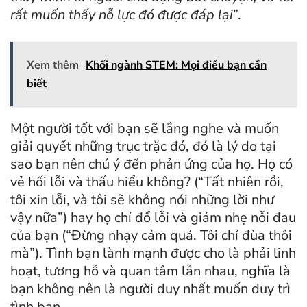
rất muốn thấy nỗ lực đó được đáp lại
”.
Xem thêm
Khối ngành STEM: Mọi điều bạn cần
biết
Một người tốt với bạn sẽ lắng nghe và muốn
giải quyết những trục trặc đó, đó là lý do tại
sao bạn nên chú ý đến phản ứng của họ. Họ có
vẻ hối lỗi và thấu hiểu không? (“Tất nhiên rồi,
tôi xin lỗi, và tôi sẽ không nói những lời như
vậy nữa”) hay họ chỉ đổ lỗi và giảm nhẹ nỗi đau
của bạn (“Đừng nhạy cảm quá. Tôi chỉ đùa thôi
mà”). Tình bạn lành mạnh được cho là phải linh
hoạt, tương hỗ và quan tâm lẫn nhau, nghĩa là
bạn không nên là người duy nhất muốn duy trì
tình bạn.