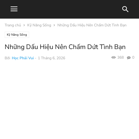
Trang chủ
Kỹ Năng Sống
Những Dấu Hiệu Nên Chấm Dứt Tình Bạn
Kỹ Năng Sống
Những Dấu Hiệu Nên Chấm Dứt Tình Bạn
368
0
Bởi
Học Phải Vui
-
1 Tháng 6, 2026