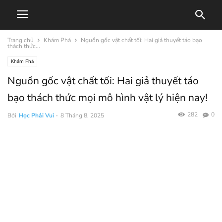
Trang chủ
Khám Phá
Nguồn gốc vật chất tối: Hai giả thuyết táo bạo
thách thức...
Khám Phá
Nguồn gốc vật chất tối: Hai giả thuyết táo
bạo thách thức mọi mô hình vật lý hiện nay!
282
0
Bởi
Học Phải Vui
-
8 Tháng 8, 2025