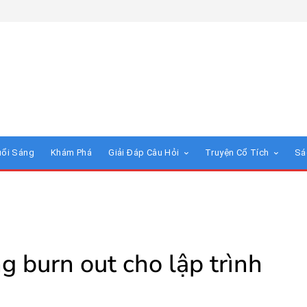
uổi Sáng
Khám Phá
Giải Đáp Câu Hỏi
Truyện Cổ Tích
Sá
g burn out cho lập trình