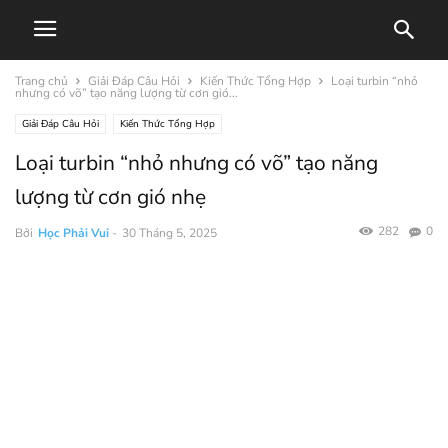
Trang chủ
Giải Đáp Câu Hỏi
Kiến Thức Tổng Hợp
Loại turbin “nhỏ
nhưng có võ” tạo năng lượng từ cơn gió...
Giải Đáp Câu Hỏi
Kiến Thức Tổng Hợp
Loại turbin “nhỏ nhưng có võ” tạo năng
lượng từ cơn gió nhẹ
282
0
Bởi
Học Phải Vui
-
30 Tháng 5, 2025