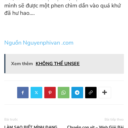
mình sẽ được một phen chìm dần vào quá khứ
đã hư hao….
Nguồn Nguyenphivan .com
Xem thêm
KHÔNG THỂ UNSEE
Bài trước
Bài tiếp theo
LÀM SAO BIẾT MÌNH ĐANG
Chuyện con vịt – Web Giải Bài