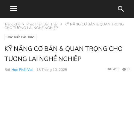
Trang chủ
Phát Triển Bản Thân
KỸ NĂNG CƠ BẢN & QUAN TRỌNG
CHO TƯƠNG LAI NGHỀ NGHIỆP
Phát Triển Bản Thân
KỸ NĂNG CƠ BẢN & QUAN TRỌNG CHO
TƯƠNG LAI NGHỀ NGHIỆP
453
0
Bởi
Học Phải Vui
-
18 Tháng 10, 2025