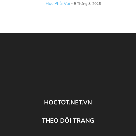
Học Phải Vui
-
5 Tháng 8, 2026
HOCTOT.NET.VN
THEO DÕI TRANG