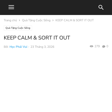
Trang chủ
Quà Tặng Cuộc Sống
KEEP CALM & SORT IT OUT
Quà Tặng Cuộc Sống
KEEP CALM & SORT IT OUT
279
0
Bởi
Học Phải Vui
-
23 Tháng 3, 2026