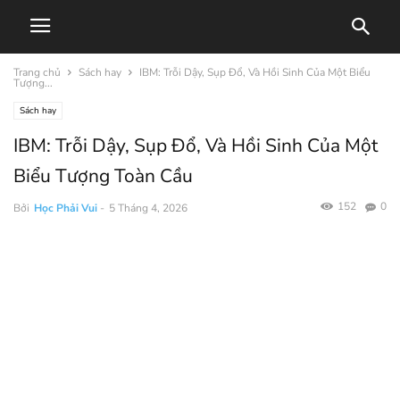
Trang chủ
Sách hay
IBM: Trỗi Dậy, Sụp Đổ, Và Hồi Sinh Của Một Biểu
Tượng...
Sách hay
IBM: Trỗi Dậy, Sụp Đổ, Và Hồi Sinh Của Một
Biểu Tượng Toàn Cầu
152
0
Bởi
Học Phải Vui
-
5 Tháng 4, 2026