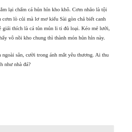
ắm lại chấm cá hủn hỉn kho khô. Cơm nhão là tội
u cơm lò củi mà lơ mơ kiểu Sài gòn chả biết canh
iải thích là cá tủn mủn li ti đủ loại. Kéo mẻ lưới,
 thẩy vô nồi kho chung thì thành món hủn hỉn này.
 ngoài sân, cười trong ánh mắt yêu thương. Ai thu
nh như nhà đá?