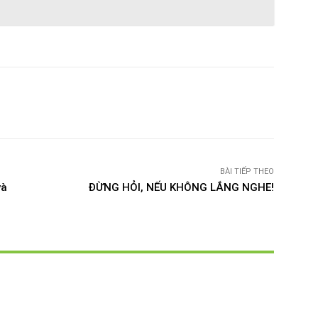
witter
Pinterest
WhatsApp
Telegram
BÀI TIẾP THEO
và
ĐỪNG HỎI, NẾU KHÔNG LẮNG NGHE!