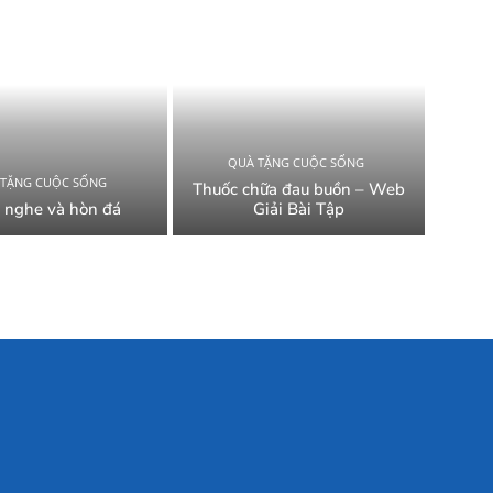
QUÀ TẶNG CUỘC SỐNG
 TẶNG CUỘC SỐNG
Thuốc chữa đau buồn – Web
 nghe và hòn đá
Giải Bài Tập