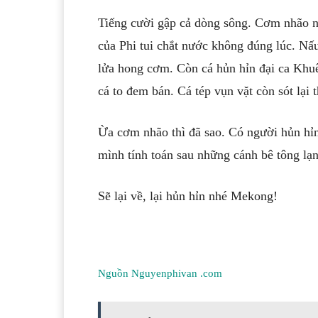
Tiếng cười gập cả dòng sông. Cơm nhão n
của Phi tui chắt nước không đúng lúc. Nấ
lửa hong cơm. Còn cá hủn hỉn đại ca Khuê g
cá to đem bán. Cá tép vụn vặt còn sót lại
Ừa cơm nhão thì đã sao. Có người hủn hỉn
mình tính toán sau những cánh bê tông lạ
Sẽ lại về, lại hủn hỉn nhé Mekong!
Nguồn Nguyenphivan .com