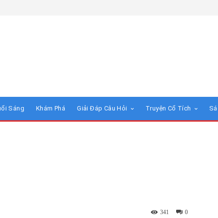
uổi Sáng
Khám Phá
Giải Đáp Câu Hỏi
Truyện Cổ Tích
Sá
341
0