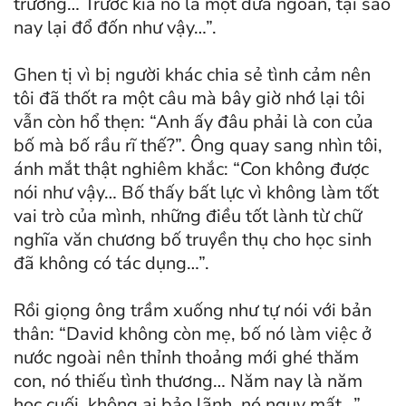
trường… Trước kia nó là một đứa ngoan, tại sao
nay lại đổ đốn như vậy…”.
Ghen tị vì bị người khác chia sẻ tình cảm nên
tôi đã thốt ra một câu mà bây giờ nhớ lại tôi
vẫn còn hổ thẹn: “Anh ấy đâu phải là con của
bố mà bố rầu rĩ thế?”. Ông quay sang nhìn tôi,
ánh mắt thật nghiêm khắc: “Con không được
nói như vậy… Bố thấy bất lực vì không làm tốt
vai trò của mình, những điều tốt lành từ chữ
nghĩa văn chương bố truyền thụ cho học sinh
đã không có tác dụng…”.
Rồi giọng ông trầm xuống như tự nói với bản
thân: “David không còn mẹ, bố nó làm việc ở
nước ngoài nên thỉnh thoảng mới ghé thăm
con, nó thiếu tình thương… Năm nay là năm
học cuối, không ai bảo lãnh, nó nguy mất…”.