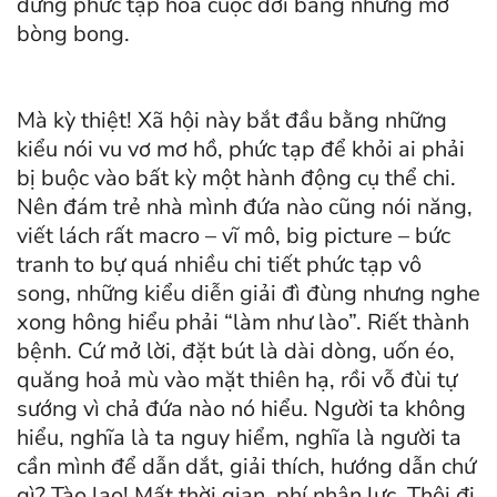
đừng phức tạp hoá cuộc đời bằng những mớ
bòng bong.
Mà kỳ thiệt! Xã hội này bắt đầu bằng những
kiểu nói vu vơ mơ hồ, phức tạp để khỏi ai phải
bị buộc vào bất kỳ một hành động cụ thể chi.
Nên đám trẻ nhà mình đứa nào cũng nói năng,
viết lách rất macro – vĩ mô, big picture – bức
tranh to bự quá nhiều chi tiết phức tạp vô
song, những kiểu diễn giải đì đùng nhưng nghe
xong hông hiểu phải “làm như lào”. Riết thành
bệnh. Cứ mở lời, đặt bút là dài dòng, uốn éo,
quăng hoả mù vào mặt thiên hạ, rồi vỗ đùi tự
sướng vì chả đứa nào nó hiểu. Người ta không
hiểu, nghĩa là ta nguy hiểm, nghĩa là người ta
cần mình để dẫn dắt, giải thích, hướng dẫn chứ
gì? Tào lao! Mất thời gian, phí nhân lực. Thôi đi