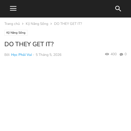
Trang chủ
Kỹ Năng Sống
DO THEY GET IT?
Kỹ Năng Sống
DO THEY GET IT?
400
0
Bởi
Học Phải Vui
-
5 Tháng 5, 2026