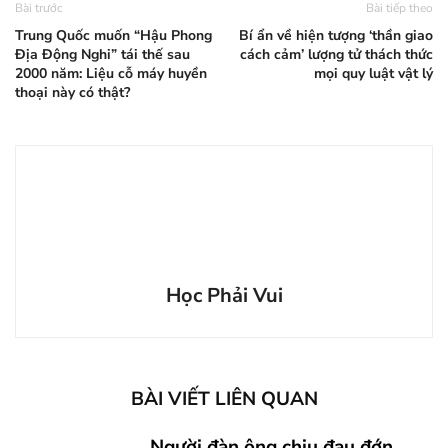
Bài trước
Bài tiếp theo
Trung Quốc muốn “Hậu Phong
Bí ẩn về hiện tượng ‘thần giao
Địa Động Nghi” tái thế sau
cách cảm’ lượng tử thách thức
2000 năm: Liệu cỗ máy huyền
mọi quy luật vật lý
thoại này có thật?
Học Phải Vui
BÀI VIẾT LIÊN QUAN
Người đàn ông chịu đau đớn