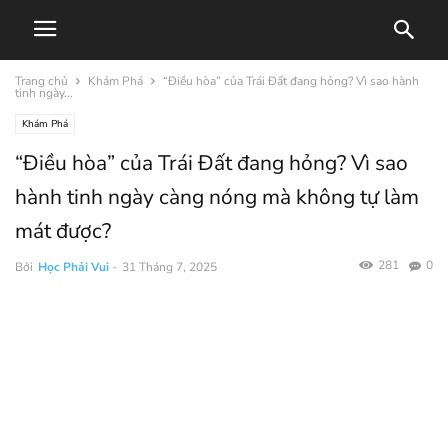
Trang chủ
Khám Phá
“Điều hòa” của Trái Đất đang hỏng? Vì sao hành
tinh ngày...
Khám Phá
“Điều hòa” của Trái Đất đang hỏng? Vì sao
hành tinh ngày càng nóng mà không tự làm
mát được?
281
0
Bởi
Học Phải Vui
-
31 Tháng 7, 2025