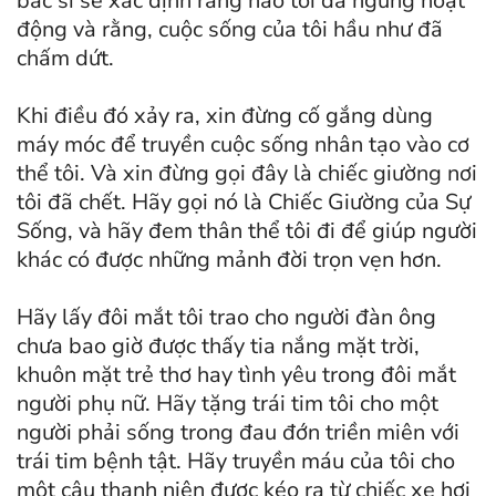
bác sĩ sẽ xác định rằng não tôi đã ngừng hoạt
động và rằng, cuộc sống của tôi hầu như đã
chấm dứt.
Khi điều đó xảy ra, xin đừng cố gắng dùng
máy móc để truyền cuộc sống nhân tạo vào cơ
thể tôi. Và xin đừng gọi đây là chiếc giường nơi
tôi đã chết. Hãy gọi nó là Chiếc Giường của Sự
Sống,
và hãy đem thân thể tôi đi để giúp người
khác có được những mảnh đời trọn vẹn hơn.
Hãy lấy đôi mắt tôi trao cho người đàn ông
chưa bao giờ được thấy tia nắng mặt trời,
khuôn mặt trẻ thơ hay tình yêu trong đôi mắt
người phụ nữ. Hãy tặng trái tim tôi cho một
người phải sống trong đau đớn triền miên với
trái tim bệnh tật. Hãy truyền máu của tôi cho
một cậu thanh niên được kéo ra từ chiếc xe hơi