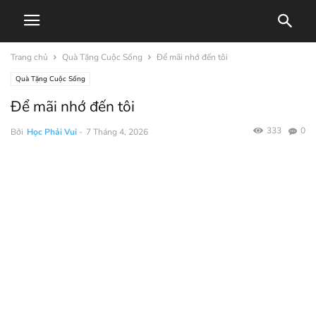
Trang chủ
Quà Tặng Cuộc Sống
Để mãi nhớ đến tôi
Quà Tặng Cuộc Sống
Để mãi nhớ đến tôi
333
0
Bởi
Học Phải Vui
-
7 Tháng 4, 2026