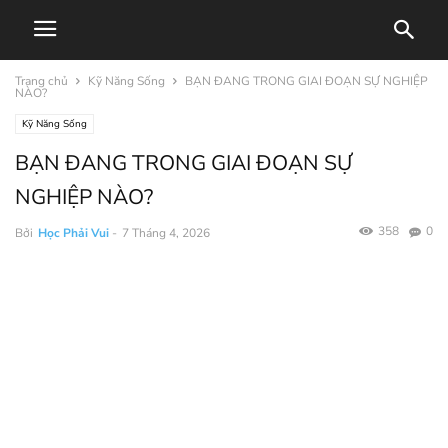
Trang chủ
Kỹ Năng Sống
BẠN ĐANG TRONG GIAI ĐOẠN SỰ NGHIỆP
NÀO?
Kỹ Năng Sống
BẠN ĐANG TRONG GIAI ĐOẠN SỰ
NGHIỆP NÀO?
358
0
Bởi
Học Phải Vui
-
7 Tháng 4, 2026