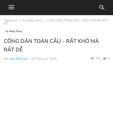
Trang chủ
Kỹ Năng Sống
CÔNG DÂN TOÀN CẦU – RẤT KHÓ MÀ RẤT
DỄ
Kỹ Năng Sống
CÔNG DÂN TOÀN CẦU – RẤT KHÓ MÀ
RẤT DỄ
292
0
Bởi
Học Phải Vui
-
28 Tháng 12, 2025