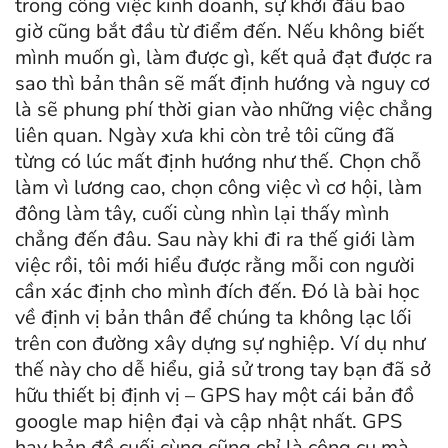
trong công việc kinh doanh, sự khởi đầu bao
giờ cũng bắt đầu từ điểm đến. Nếu không biết
mình muốn gì, làm được gì, kết quả đạt được ra
sao thì bản thân sẽ mất định hướng và nguy cơ
là sẽ phung phí thời gian vào những việc chẳng
liên quan. Ngày xưa khi còn trẻ tôi cũng đã
từng có lúc mất định hướng như thế. Chọn chỗ
làm vì lương cao, chọn công việc vì cơ hội, làm
đông làm tây, cuối cùng nhìn lại thấy mình
chẳng đến đâu. Sau này khi đi ra thế giới làm
việc rồi, tôi mới hiểu được rằng mỗi con người
cần xác định cho mình đích đến. Đó là bài học
về định vị bản thân để chúng ta không lạc lối
trên con đường xây dựng sự nghiệp. Ví dụ như
thế này cho dễ hiểu, giả sử trong tay bạn đã sở
hữu thiết bị định vị – GPS hay một cái bản đồ
google map hiện đại và cập nhật nhất. GPS
hay bản đồ cuối cùng cũng chỉ là công cụ mà