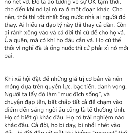
nó hết vỡ. Đó là ảo tưởng về sự OK tạm thời,
cho đến khi nó lại rò ra ở một đoạn khác. Cho
nên, thôi thì tốt nhất ống nước nhà ai người đó
thay. Ai hiểu ra đạo lý này thì thay cả dàn. Còn
ai rảnh xông vào vá cả đời thì cứ để cho họ vá.
Ủa quên, mà có khi họ đâu cần vá. Họ cứ thế
thôi vì nghĩ đã là ống nước thì cứ phải xì nó mới
oai.
Khi xã hội đặt để những giá trị cơ bản và nền
móng dựa trên quyền lực, bạc tiền, danh vọng.
Người ta lấy đó làm “mục đích sống”, và
chuyện đạp lên, bất chấp tất cả để chạm vào
điểm đến sáng ngời âu cũng là lẽ thường tình.
Họ có biết gì khác đâu. Họ có trải nghiệm nào
khác đâu. Cả đời, họ bị dạy, bị nhồi nhét vào
đầu, bị đời đập vỡ mặt khi không “respect” thứ