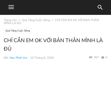
Trang chủ
Quà Tặng Cuộc Sống
CHỈ CẦN EM OK VỚI BẢN THÂN
MÌNH LÀ ĐỦ
Quà Tặng Cuộc Sống
CHỈ CẦN EM OK VỚI BẢN THÂN MÌNH LÀ
ĐỦ
367
0
Bởi
Học Phải Vui
-
10 Tháng 6, 2026