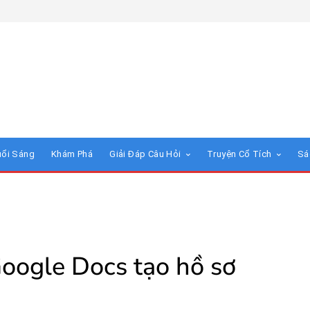
uổi Sáng
Khám Phá
Giải Đáp Câu Hỏi
Truyện Cổ Tích
Sá
oogle Docs tạo hồ sơ