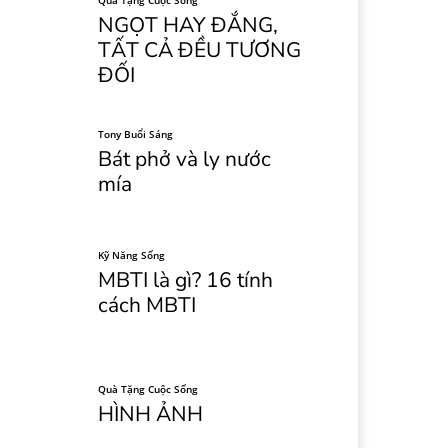
Quà Tặng Cuộc Sống
NGỌT HAY ĐẮNG,
TẤT CẢ ĐỀU TƯƠNG
ĐỐI
Tony Buổi Sáng
Bát phở và ly nước
mía
Kỹ Năng Sống
MBTI là gì? 16 tính
cách MBTI
Quà Tặng Cuộc Sống
HÌNH ẢNH