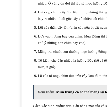
nhiều. Ở vùng ôn đới thì rêu sẽ mọc hướng Bắ
Bụi cây, chòm cây độc lập, trong những thán
bay ra nhiều, dưới gốc cây có nhiều cứt chi
Lõi của thân cây lớn (thân cây nếu bị cắt nga
Dựa vào hướng bay của chim: Mùa Đông thì b
chú ý những con chim bay cao).
Măng tre, chuối con thường mọc hướng Đông 
Tổ kiến: che đắp nhiều lá hướng Bắc (kể cả tổ
mưa, ít gió).
Lỗ của tổ ong, chim đục trên cây làm tổ thư
Xem thêm
Mụn trứng cá có thể mang lại lợ
Cách xác định hướng đơn giản bằng mặt trời và 