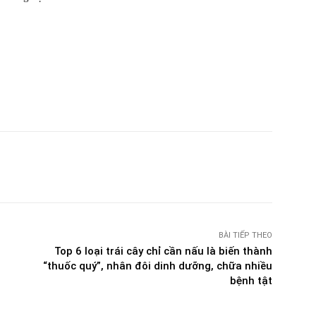
witter
Pinterest
WhatsApp
Telegram
BÀI TIẾP THEO
Top 6 loại trái cây chỉ cần nấu là biến thành
“thuốc quý”, nhân đôi dinh dưỡng, chữa nhiều
bệnh tật