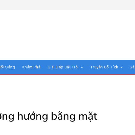
uổi Sáng
Khám Phá
Giải Đáp Câu Hỏi
Truyện Cổ Tích
Sá
ơng hướng bằng mặt