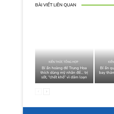
BÀI VIẾT LIÊN QUAN
KIẾN THỨC TỔNG HỢP
KIẾ
Bí ẩn hoàng đế Trung Hoa
Bí ẩn q
thích dùng mỹ nhân để… trị
bay thảm
sốt, “chết khô” vì dâm loạn