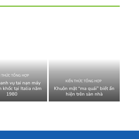
N THỨC TỔNG HỢP
KIẾN THỨC TỔNG HỢP
uanh vụ tai nạn máy
 khốc tại Italia năm
Khuôn mặt “ma quái” biết ẩn
1980
hiện trên sàn nhà