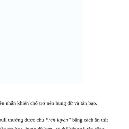
n nhân khiến chó trở nên hung dữ và tàn bạo.
tbull thường được chủ
“rèn luyện”
bằng cách ăn thịt
nên tàn bạo, hung dữ hơn, có thể bất ngờ tấn công