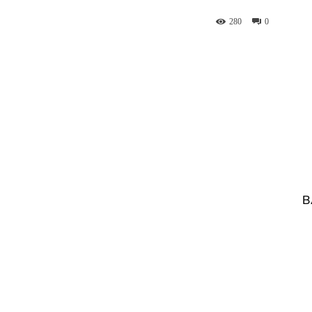
280
0
B