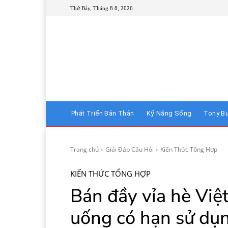
Thứ Bảy, Tháng 8 8, 2026
Phát Triển Bản Thân
Kỹ Năng Sống
Tony B
Trang chủ
Giải Đáp Câu Hỏi
Kiến Thức Tổng Hợp
KIẾN THỨC TỔNG HỢP
Bán đầy vỉa hè Việ
uống có hạn sử dụ