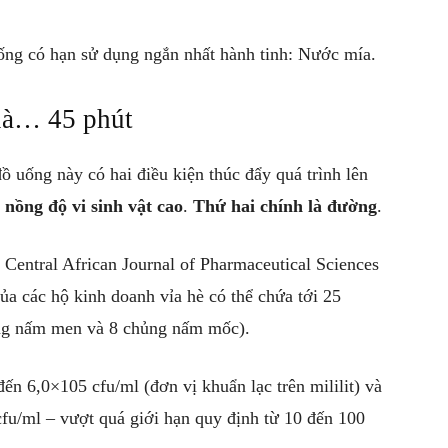
uống có hạn sử dụng ngắn nhất hành tinh: Nước mía.
là… 45 phút
 uống này có hai điều kiện thúc đẩy quá trình lên
 nồng độ vi sinh vật cao
.
Thứ hai chính là đường
.
 Central African Journal of Pharmaceutical Sciences
của các hộ kinh doanh vỉa hè có thể chứa tới 25
ng nấm men và 8 chủng nấm mốc).
n 6,0×105 cfu/ml (đơn vị khuẩn lạc trên mililit) và
fu/ml – vượt quá giới hạn quy định từ 10 đến 100