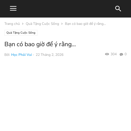
Trang chủ
Quà Tặng Cuộc Sống
Bạn có bao giờ để ý rằng…
Quà Tặng Cuộc Sống
Bạn có bao giờ để ý rằng…
304
0
Bởi
Học Phải Vui
-
22 Tháng 2, 2026