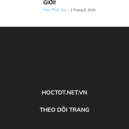
GIỚI!
Học Phải Vui
-
3 Tháng 8, 2026
HOCTOT.NET.VN
THEO DÕI TRANG