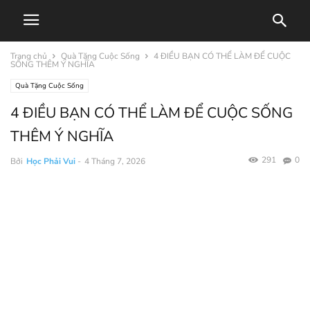
Trang chủ
Quà Tặng Cuộc Sống
4 ĐIỀU BẠN CÓ THỂ LÀM ĐỂ CUỘC
SỐNG THÊM Ý NGHĨA
Quà Tặng Cuộc Sống
4 ĐIỀU BẠN CÓ THỂ LÀM ĐỂ CUỘC SỐNG
THÊM Ý NGHĨA
291
0
Bởi
Học Phải Vui
-
4 Tháng 7, 2026