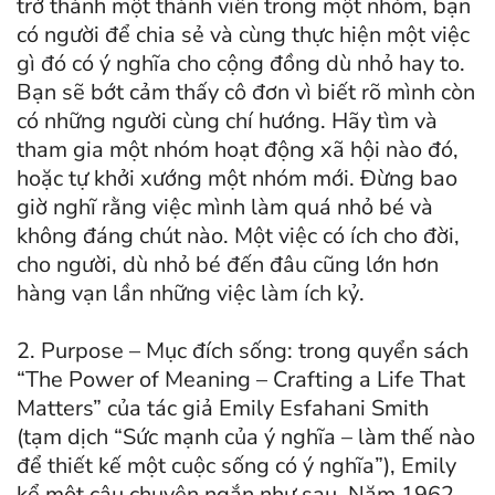
trở thành một thành viên trong một nhóm, bạn
có người để chia sẻ và cùng thực hiện một việc
gì đó có ý nghĩa cho cộng đồng dù nhỏ hay to.
Bạn sẽ bớt cảm thấy cô đơn vì biết rõ mình còn
có những người cùng chí hướng. Hãy tìm và
tham gia một nhóm hoạt động xã hội nào đó,
hoặc tự khởi xướng một nhóm mới. Đừng bao
giờ nghĩ rằng việc mình làm quá nhỏ bé và
không đáng chút nào. Một việc có ích cho đời,
cho người, dù nhỏ bé đến đâu cũng lớn hơn
hàng vạn lần những việc làm ích kỷ.
2. Purpose – Mục đích sống: trong quyển sách
“The Power of Meaning – Crafting a Life That
Matters” của tác giả Emily Esfahani Smith
(tạm dịch “Sức mạnh của ý nghĩa – làm thế nào
để thiết kế một cuộc sống có ý nghĩa”), Emily
kể một câu chuyện ngắn như sau. Năm 1962