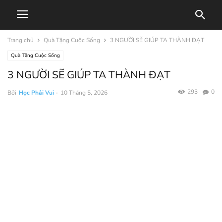
Trang chủ
Quà Tặng Cuộc Sống
3 NGƯỜI SẼ GIÚP TA THÀNH ĐẠT
Quà Tặng Cuộc Sống
3 NGƯỜI SẼ GIÚP TA THÀNH ĐẠT
293
0
Bởi
Học Phải Vui
-
10 Tháng 5, 2026