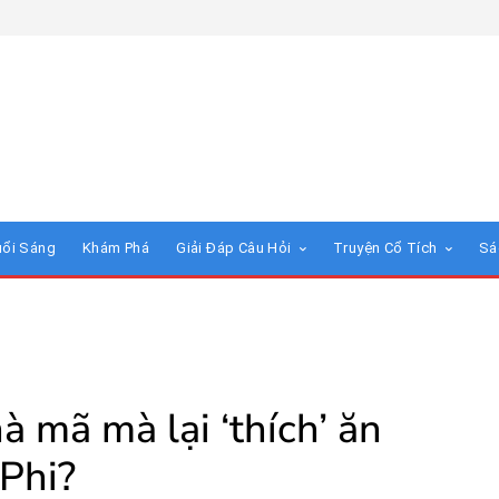
uổi Sáng
Khám Phá
Giải Đáp Câu Hỏi
Truyện Cổ Tích
Sá
hà mã mà lại ‘thích’ ăn
 Phi?