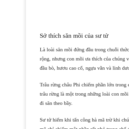
Sở thích săn mồi của sư tử
Là loài săn mồi đứng đầu trong chuỗi thức
rộng, nhưng con mồi ưa thích của chúng vẫ
đầu bò, hươu cao cổ, ngựa vằn và linh dư
Trâu rừng châu Phi chiếm phần lớn trong c
trâu rừng là một trong những loài con mồi
đi săn theo bầy.
Sư tử hiếm khi tấn công hà mã trừ khi ch
mã chỉ chiếm một phần rất nhỏ trong chế đ