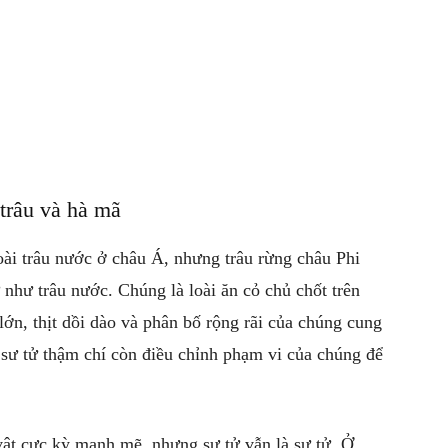
 trâu và hà mã
oài trâu nước ở châu Á, nhưng trâu rừng châu Phi
 như trâu nước. Chúng là loài ăn cỏ chủ chốt trên
lớn, thịt dồi dào và phân bố rộng rãi của chúng cung
 sư tử thậm chí còn điều chỉnh phạm vi của chúng để
vật cực kỳ mạnh mẽ, nhưng sư tử vẫn là sư tử. Ở