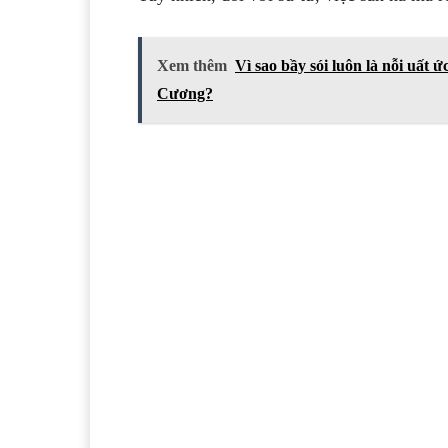
Xem thêm
Vì sao bầy sói luôn là nỗi uất
Cương?