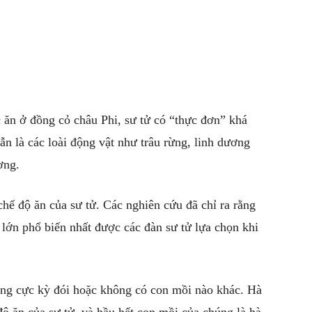
 ăn ở đồng cỏ châu Phi, sư tử có “thực đơn” khá
n là các loài động vật như trâu rừng, linh dương
ơng.
hế độ ăn của sư tử. Các nghiên cứu đã chỉ ra rằng
 lớn phổ biến nhất được các đàn sư tử lựa chọn khi
úng cực kỳ đói hoặc không có con mồi nào khác. Hà
ộ ăn của sư tử, và hầu hết con mồi của chúng là hà