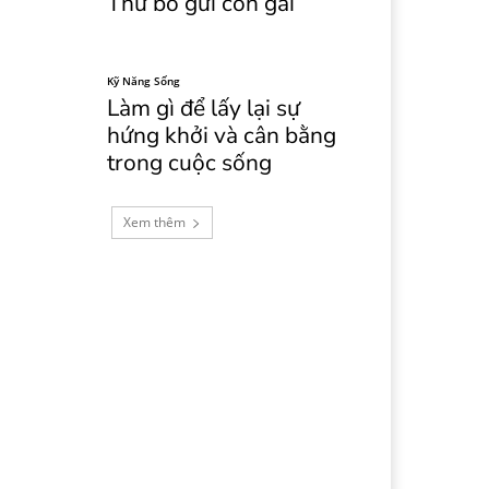
Thư bố gửi con gái
Kỹ Năng Sống
Làm gì để lấy lại sự
hứng khởi và cân bằng
trong cuộc sống
Xem thêm