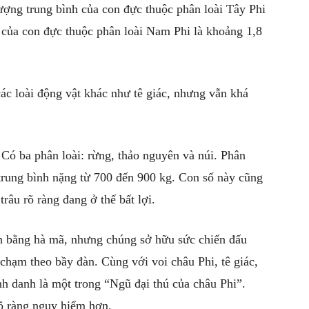
lượng trung bình của con đực thuộc phân loài Tây Phi
h của con đực thuộc phân loài Nam Phi là khoảng 1,8
ác loài động vật khác như tê giác, nhưng vẫn khá
 Có ba phân loài: rừng, thảo nguyên và núi. Phân
 trung bình nặng từ 700 đến 900 kg. Con số này cũng
râu rõ ràng đang ở thế bất lợi.
h bằng hà mã, nhưng chúng sở hữu sức chiến đấu
chạm theo bầy đàn. Cùng với voi châu Phi, tê giác,
nh danh là một trong “Ngũ đại thú của châu Phi”.
rõ ràng nguy hiểm hơn.