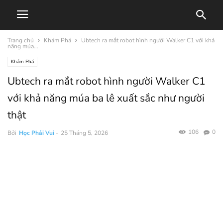
Trang chủ
Khám Phá
Ubtech ra mắt robot hình người Walker C1 với khả
năng múa...
Khám Phá
Ubtech ra mắt robot hình người Walker C1
với khả năng múa ba lê xuất sắc như người
thật
106
0
Bởi
Học Phải Vui
-
25 Tháng 5, 2026