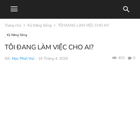
Trang chủ
Kỹ Năng Sống
TÔI ĐANG LÀM VIỆC CHO AI?
Kỹ Năng Sống
TÔI ĐANG LÀM VIỆC CHO AI?
403
0
Bởi
Học Phải Vui
-
16 Tháng 4, 2026