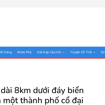
uổi Sáng
Khám Phá
Giải Đáp Câu Hỏi
Truyện Cổ Tích
Sá
 dài 8km dưới đáy biển
a một thành phố cổ đại