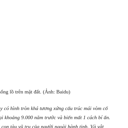
ổng lồ trên mặt đất. (Ảnh: Baidu)
ày có hình tròn khá tương xứng cấu trúc mái vòm cổ
tại khoảng 9.000 năm trước và biến mất 1 cách bí ẩn.
t con tàu vũ trụ của người ngoài hành tinh. Và vật