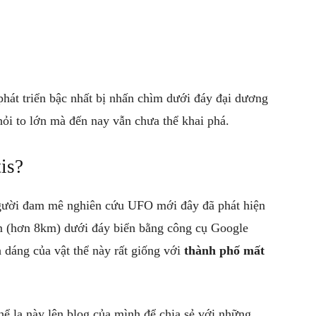
hát triển bậc nhất bị nhấn chìm dưới đáy đại dương
ỏi to lớn mà đến nay vẫn chưa thể khai phá.
is?
người đam mê nghiên cứu UFO mới đây đã phát hiện
dặm (hơn 8km) dưới đáy biển bằng công cụ Google
h dáng của vật thể này rất giống với
thành phố mất
thể lạ này lên blog của mình để chia sẻ với những