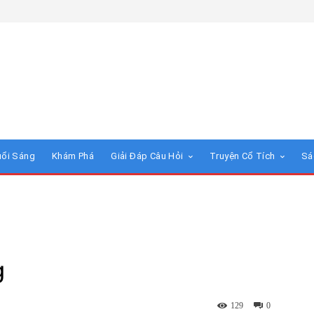
uổi Sáng
Khám Phá
Giải Đáp Câu Hỏi
Truyện Cổ Tích
Sá
g
129
0