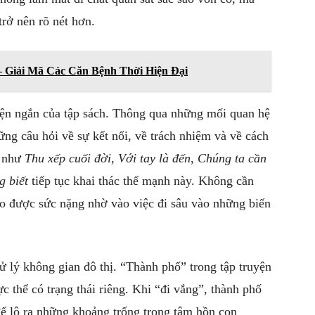
trở nên rõ nét hơn.
– Giải Mã Các Căn Bệnh Thời Hiện Đại
uyện ngắn của tập sách. Thông qua những mối quan hệ
ững câu hỏi về sự kết nối, về trách nhiệm và về cách
n như
Thu xếp cuối đời
,
Với tay là đến
,
Chúng ta cần
g biết
tiếp tục khai thác thế mạnh này. Không cần
tạo được sức nặng nhờ vào việc đi sâu vào những biến
ử lý không gian đô thị. “Thành phố” trong tập truyện
c thể có trạng thái riêng. Khi “đi vắng”, thành phố
ể lộ ra những khoảng trống trong tâm hồn con