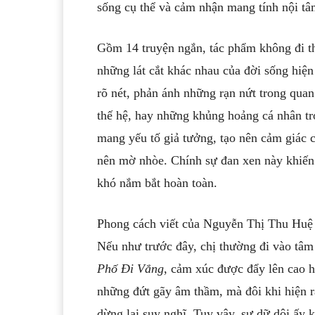
sống cụ thể và cảm nhận mang tính nội tâ
Gồm 14 truyện ngắn, tác phẩm không đi th
những lát cắt khác nhau của đời sống hiệ
rõ nét, phản ánh những rạn nứt trong qua
thế hệ, hay những khủng hoảng cá nhân tro
mang yếu tố giả tưởng, tạo nên cảm giác c
nên mờ nhòe. Chính sự đan xen này khiến 
khó nắm bắt hoàn toàn.
Phong cách viết của Nguyễn Thị Thu Huệ t
Nếu như trước đây, chị thường đi vào tâm l
Phố Đi Vắng
, cảm xúc được đẩy lên cao h
những đứt gãy âm thầm, mà đôi khi hiện r
dừng lại suy nghĩ. Tuy vậy, sự dữ dội ấy 