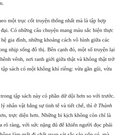
m.
eo một trục cốt truyện thống nhất mà là tập hợp
n đại. Có những câu chuyện mang màu sắc hiện thực
n hệ gia đình, những khoảng cách vô hình giữa các
ng nhịp sống đô thị. Bên cạnh đó, một số truyện lại
hênh vênh, nơi ranh giới giữa thật và không thật trở
tập sách có một không khí riêng: vừa gần gũi, vừa
rong tập sách này có phần dữ dội hơn so với trước.
ý nhân vật bằng sự tinh tế và tiết chế, thì ở
Thành
ơn, trực diện hơn. Những bi kịch không còn chỉ là
a rõ ràng, với sức nặng đủ để khiến người đọc phải
không làm mất đi chất quan sát sắc sảo vốn có, mà