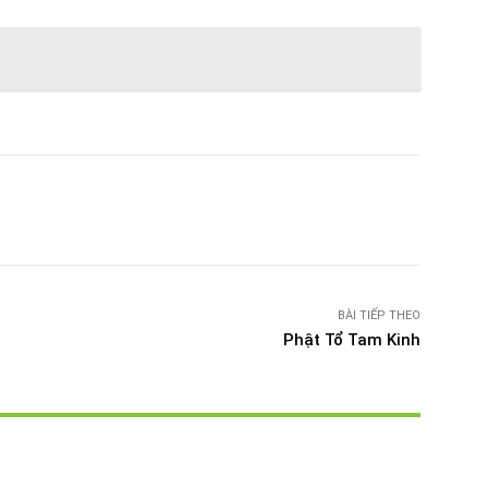
witter
Pinterest
WhatsApp
Telegram
BÀI TIẾP THEO
Phật Tổ Tam Kinh