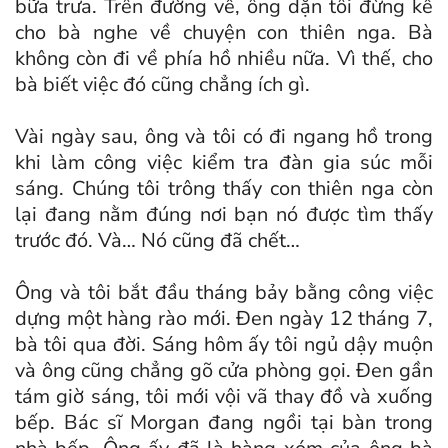
bữa trưa. Trên đường về, ông dặn tôi đừng kể
cho bà nghe về chuyện con thiên nga. Bà
không còn đi về phía hồ nhiều nữa. Vì thế, cho
bà biết việc đó cũng chẳng ích gì.
Vài ngày sau, ông và tôi có đi ngang hồ trong
khi làm công việc kiểm tra đàn gia súc mỗi
sáng. Chúng tôi trông thấy con thiên nga còn
lại đang nằm đúng nơi bạn nó được tìm thấy
trước đó. Và… Nó cũng đã chết…
Ông và tôi bắt đầu tháng bảy bằng công việc
dựng một hàng rào mới. Đen ngày 12 tháng 7,
bà tôi qua đời. Sáng hôm ấy tôi ngủ dậy muộn
và ông cũng chẳng gõ cửa phòng gọi. Đen gần
tám giờ sáng, tôi mới vội vã thay đồ và xuống
bếp. Bác sĩ Morgan đang ngồi tại bàn trong