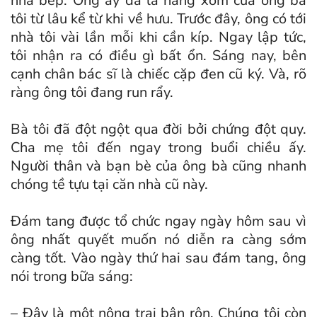
nhà bếp. Ông ấy đã là hàng xóm của ông bà
tôi từ lâu kể từ khi về hưu. Trước đây, ông có tới
nhà tôi vài lần mỗi khi cần kíp. Ngay lập tức,
tôi nhận ra có điều gì bất ổn. Sáng nay, bên
cạnh chân bác sĩ là chiếc cặp đen cũ ký. Và, rõ
ràng ông tôi đang run rẩy.
Bà tôi đã đột ngột qua đời bởi chứng đột quy.
Cha mẹ tôi đến ngay trong buổi chiều ấy.
Người thân và bạn bè của ông bà cũng nhanh
chóng tề tựu tại căn nhà cũ này.
Đám tang được tổ chức ngay ngày hôm sau vì
ông nhất quyết muốn nó diễn ra càng sớm
càng tốt. Vào ngày thứ hai sau đám tang, ông
nói trong bữa sáng:
– Đây là một nông trại bận rộn. Chúng tôi còn