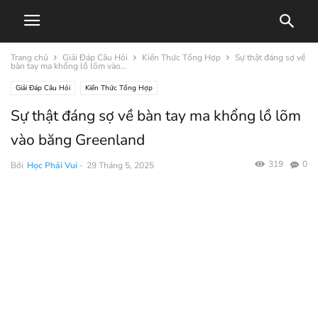
Trang chủ
Giải Đáp Câu Hỏi
Kiến Thức Tổng Hợp
Sự thật đáng sợ về
bàn tay ma khổng lồ lõm vào...
Giải Đáp Câu Hỏi
Kiến Thức Tổng Hợp
Sự thật đáng sợ về bàn tay ma khổng lồ lõm
vào băng Greenland
319
0
Bởi
Học Phải Vui
-
29 Tháng 5, 2025