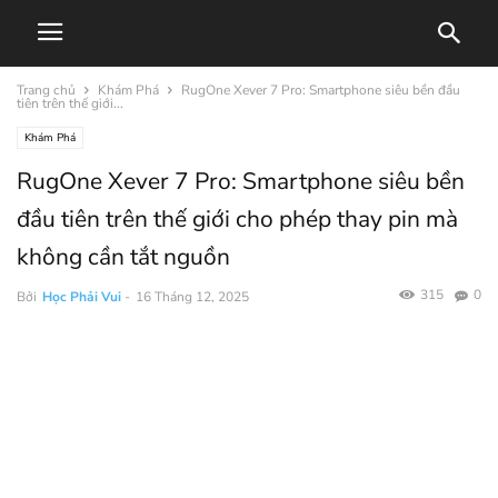
Trang chủ
Khám Phá
RugOne Xever 7 Pro: Smartphone siêu bền đầu
tiên trên thế giới...
Khám Phá
RugOne Xever 7 Pro: Smartphone siêu bền
đầu tiên trên thế giới cho phép thay pin mà
không cần tắt nguồn
315
0
Bởi
Học Phải Vui
-
16 Tháng 12, 2025