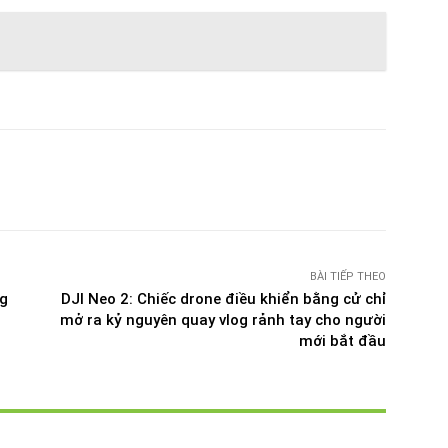
witter
Pinterest
WhatsApp
Telegram
BÀI TIẾP THEO
ng
DJI Neo 2: Chiếc drone điều khiển bằng cử chỉ
mở ra kỷ nguyên quay vlog rảnh tay cho người
mới bắt đầu