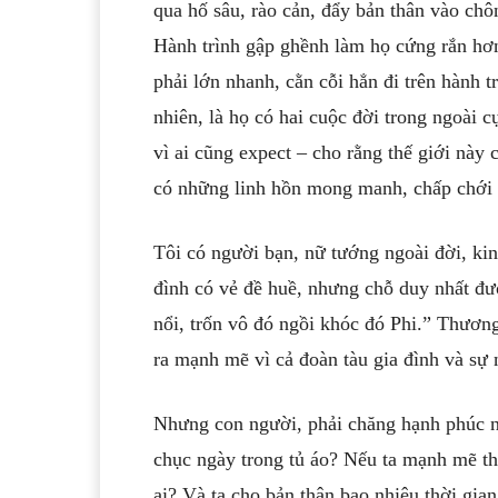
qua hố sâu, rào cản, đẩy bản thân vào chô
Hành trình gập ghềnh làm họ cứng rắn hơn
phải lớn nhanh, cằn cỗi hẳn đi trên hành 
nhiên, là họ có hai cuộc đời trong ngoài 
vì ai cũng expect – cho rằng thế giới này
có những linh hồn mong manh, chấp chới 
Tôi có người bạn, nữ tướng ngoài đời, kin
đình có vẻ đề huề, nhưng chỗ duy nhất được
nổi, trốn vô đó ngồi khóc đó Phi.” Thương
ra mạnh mẽ vì cả đoàn tàu gia đình và sự 
Nhưng con người, phải chăng hạnh phúc nh
chục ngày trong tủ áo? Nếu ta mạnh mẽ t
ai? Và ta cho bản thân bao nhiêu thời gia