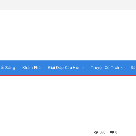
uổi Sáng
Khám Phá
Giải Đáp Câu Hỏi
Truyện Cổ Tích
Sá
370
0