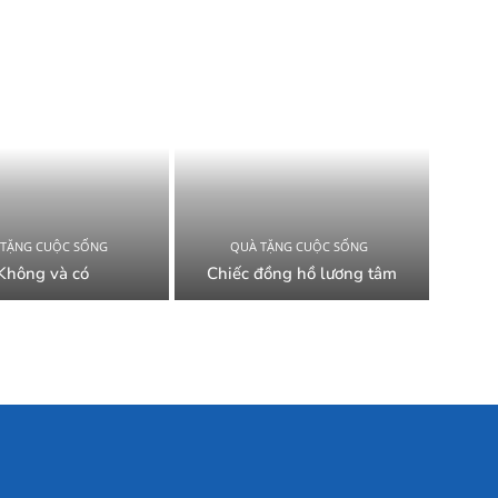
 TẶNG CUỘC SỐNG
QUÀ TẶNG CUỘC SỐNG
Không và có
Chiếc đồng hồ lương tâm