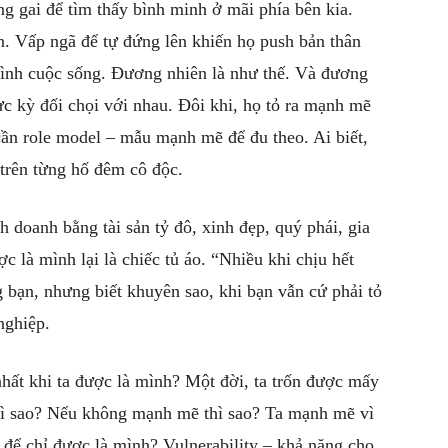
ng gai để tìm thấy bình minh ở mãi phía bên kia.
. Vấp ngã để tự đứng lên khiến họ push bản thân
trình cuộc sống. Đương nhiên là như thế. Và đương
cực kỳ đối chọi với nhau. Đôi khi, họ tỏ ra mạnh mẽ
 cần role model – mẫu mạnh mẽ để đu theo. Ai biết,
trên từng hố đêm cô độc.
h doanh bằng tài sản tỷ đô, xinh đẹp, quý phái, gia
 là mình lại là chiếc tủ áo. “Nhiều khi chịu hết
 bạn, nhưng biết khuyên sao, khi bạn vẫn cứ phải tỏ
nghiệp.
ất khi ta được là mình? Một đời, ta trốn được mấy
hì sao? Nếu không mạnh mẽ thì sao? Ta mạnh mẽ vì
n để chỉ được là mình? Vulnerability – khả năng cho