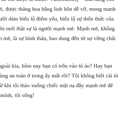
, được thăng hoa bằng linh hồn dễ vỡ, mong manh
ời dám biểu lộ điểm yếu, biểu lộ sự thổn thức của
 khi mới thật sự là người mạnh mẽ. Mạnh mẽ, không
h mẽ, là sự bình thản, bao dung đến từ sự vững chãi
oài kia, hôm nay bạn có trốn vào tủ áo? Hay bạn
ng an toàn ở trong ấy mất rồi? Tôi không biết cái tủ
 từ khi tôi tháo xuống chiếc mặt nạ đầy mạnh mẽ để
 mình, tôi sống!