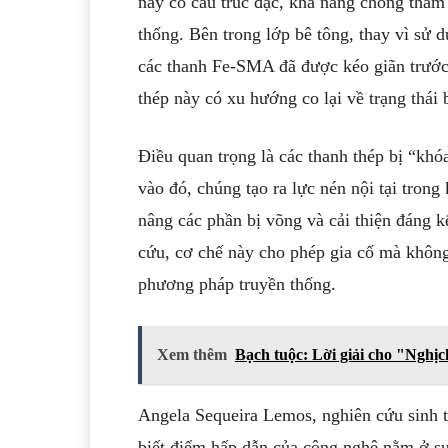
này có cấu trúc đặc, khả năng chống thấm 
thống. Bên trong lớp bê tông, thay vì sử 
các thanh Fe-SMA đã được kéo giãn trước
thép này có xu hướng co lại về trạng thái 
Điều quan trọng là các thanh thép bị “khó
vào đó, chúng tạo ra lực nén nội tại trong
nâng các phần bị võng và cải thiện đáng k
cứu, cơ chế này cho phép gia cố mà không
phương pháp truyền thống.
Xem thêm
Bạch tuộc: Lời giải cho "Nghịc
Angela Sequeira Lemos, nghiên cứu sinh t
biết điểm hấp dẫn của công nghệ nằm ở sự 