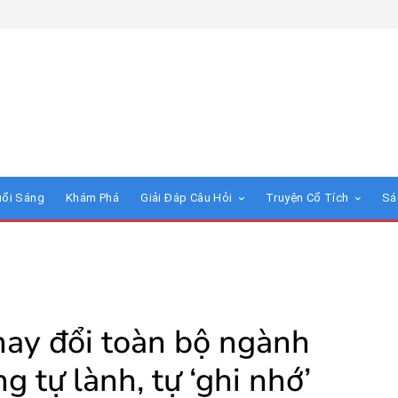
uổi Sáng
Khám Phá
Giải Đáp Câu Hỏi
Truyện Cổ Tích
Sá
hay đổi toàn bộ ngành
 tự lành, tự ‘ghi nhớ’