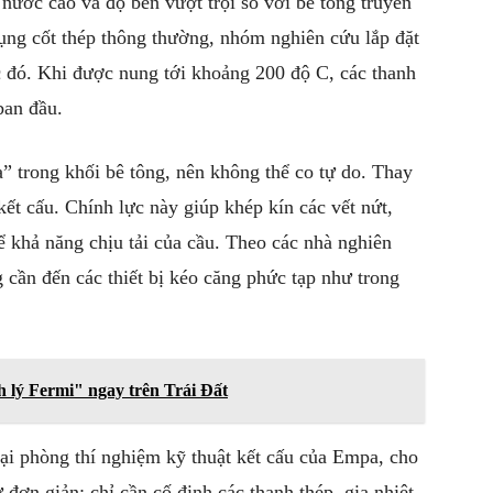
nước cao và độ bền vượt trội so với bê tông truyền
dụng cốt thép thông thường, nhóm nghiên cứu lắp đặt
 đó. Khi được nung tới khoảng 200 độ C, các thanh
ban đầu.
a” trong khối bê tông, nên không thể co tự do. Thay
 kết cấu. Chính lực này giúp khép kín các vết nứt,
ể khả năng chịu tải của cầu. Theo các nhà nghiên
 cần đến các thiết bị kéo căng phức tạp như trong
h lý Fermi" ngay trên Trái Đất
ại phòng thí nghiệm kỹ thuật kết cấu của Empa, cho
đơn giản: chỉ cần cố định các thanh thép, gia nhiệt,