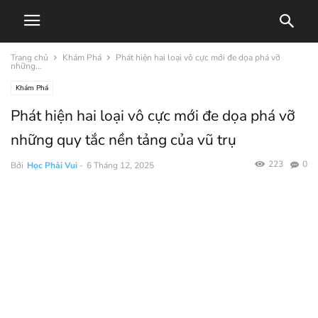
Trang chủ
Khám Phá
Phát hiện hai loại vô cực mới đe dọa phá vỡ
những...
Khám Phá
Phát hiện hai loại vô cực mới đe dọa phá vỡ
những quy tắc nền tảng của vũ trụ
223
0
Bởi
Học Phải Vui
-
6 Tháng 12, 2025