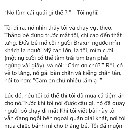
“Nó làm cái quái gì thế ?!” – Tôi nghĩ.
Tôi đi ra, nó nhìn thấy tôi và chạy vụt theo.
Thằng bé đứng trước mắt tôi, chỉ cao đến thắt
lưng. Đứa bé mồ côi người Braxin ngước nhìn
khách lạ người Mỹ cao lớn, là tôi, mỉm cười
(một nụ cười có thể làm trái tim bạn phải
ngừng vài giây), và nói: “Cảm ơn chú?!” Rồi, có
vẻ lo lắng, nó gãi bàn chân và kiễng chân lên,
nói to hơn: “Cảm ơn chú nhiều lắm ạ !”
Lúc đó, nếu tôi có thể thì tôi đã mua cả tiệm ăn
cho nó.Trước khi tôi nói được câu gì, nó đã quay
người bỏ chạy đi mất Khi tôi viết bài này tôi
vẫn đang ngồi bên ngoài quán giải khát, nơi tôi
mua chiếc bánh mì cho thằng bé. Tôi đã muộn