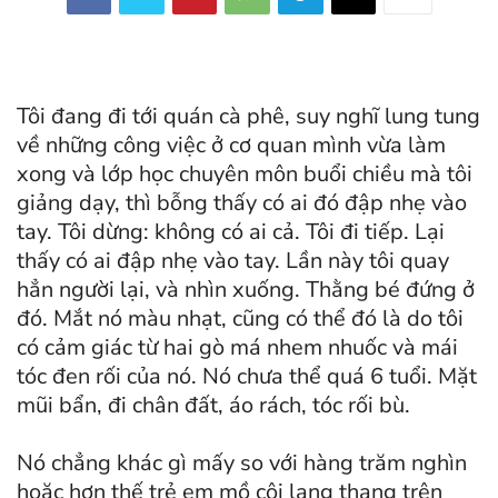
Tôi đang đi tới quán cà phê, suy nghĩ lung tung
về những công việc ở cơ quan mình vừa làm
xong và lớp học chuyên môn buổi chiều mà tôi
giảng dạy, thì bỗng thấy có ai đó đập nhẹ vào
tay. Tôi dừng: không có ai cả. Tôi đi tiếp. Lại
thấy có ai đập nhẹ vào tay. Lần này tôi quay
hẳn người lại, và nhìn xuống. Thằng bé đứng ở
đó. Mắt nó màu nhạt, cũng có thể đó là do tôi
có cảm giác từ hai gò má nhem nhuốc và mái
tóc đen rối của nó. Nó chưa thể quá 6 tuổi. Mặt
mũi bẩn, đi chân đất, áo rách, tóc rối bù.
Nó chẳng khác gì mấy so với hàng trăm nghìn
hoặc hơn thế trẻ em mồ côi lang thang trên