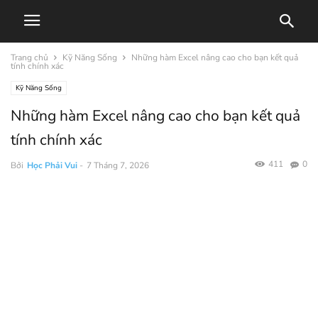
Trang chủ
Kỹ Năng Sống
Những hàm Excel nâng cao cho bạn kết quả
tính chính xác
Kỹ Năng Sống
Những hàm Excel nâng cao cho bạn kết quả
tính chính xác
411
0
Bởi
Học Phải Vui
-
7 Tháng 7, 2026