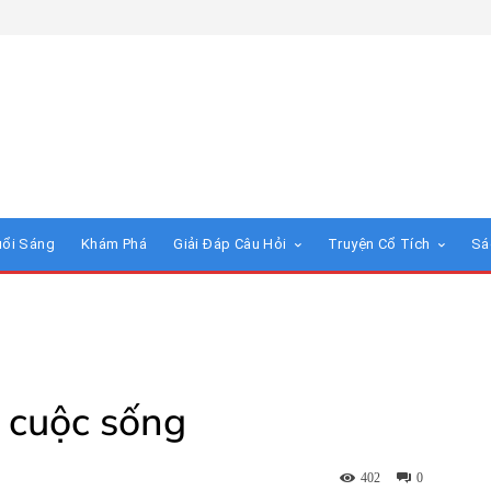
uổi Sáng
Khám Phá
Giải Đáp Câu Hỏi
Truyện Cổ Tích
Sá
g cuộc sống
402
0