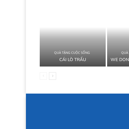
QUÀ TẶNG CUỘC SỐNG
QUÀ
CÁI LÒ TRẤU
WE DON