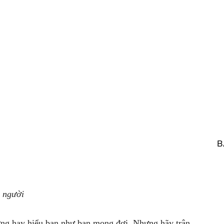
B
i người
ơng hay hiểu bạn như bạn mong đợi. Nhưng hãy trân