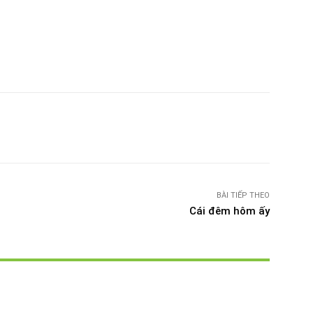
witter
Pinterest
WhatsApp
Telegram
BÀI TIẾP THEO
Cái đêm hôm ấy