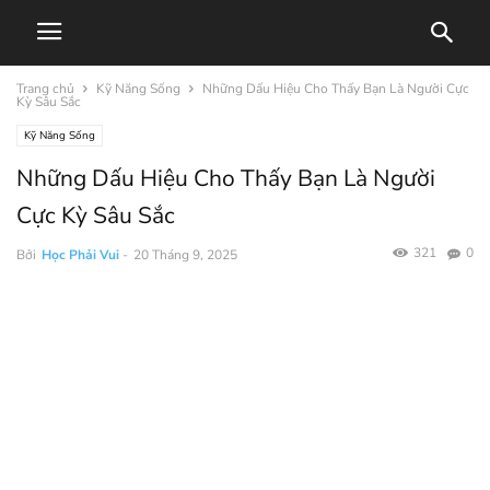
Trang chủ
Kỹ Năng Sống
Những Dấu Hiệu Cho Thấy Bạn Là Người Cực
Kỳ Sâu Sắc
Kỹ Năng Sống
Những Dấu Hiệu Cho Thấy Bạn Là Người
Cực Kỳ Sâu Sắc
321
0
Bởi
Học Phải Vui
-
20 Tháng 9, 2025