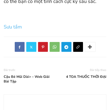
có thể bạn có một tính cách cực kỳ sấu sắc.
Sưu tầm
Bài trước
Bài tiếp theo
Cậu Bé Mũi Dài> – Web Giải
4 TOA THUỐC THỜI ĐẠI
Bài Tập