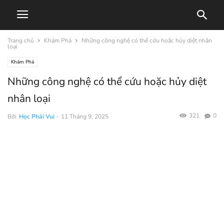
Trang chủ
Khám Phá
Những công nghệ có thể cứu hoặc hủy diệt nhân
loại
Khám Phá
Những công nghệ có thể cứu hoặc hủy diệt
nhân loại
321
0
Bởi
Học Phải Vui
-
11 Tháng 9, 2025