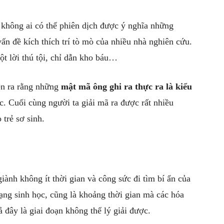
 không ai có thể phiên dịch được ý nghĩa những
vấn đề kích thích trí tò mò của nhiều nhà nghiên cứu.
ột lời thú tội, chỉ dẫn kho báu…
ện ra rằng những
mật mã ông ghi ra thực ra là kiểu
 Cuối cùng người ta giải mã ra được rất nhiều
 trẻ sơ sinh.
g
iành không ít thời gian và công sức đi tìm bí ẩn của
ạng sinh học, cũng là khoảng thời gian mà các hóa
ả đây là giai đoạn không thể lý giải được.