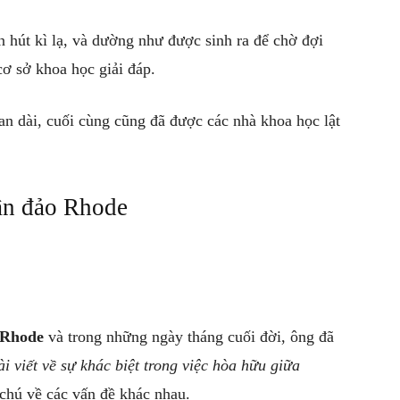
 hút kì lạ, và dường như được sinh ra để chờ đợi
cơ sở khoa học giải đáp.
an dài, cuối cùng cũng đã được các nhà khoa học lật
ân đảo Rhode
 Rhode
và trong những ngày tháng cuối đời, ông đã
i viết về sự khác biệt trong việc hòa hữu giữa
chú về các vấn đề khác nhau.