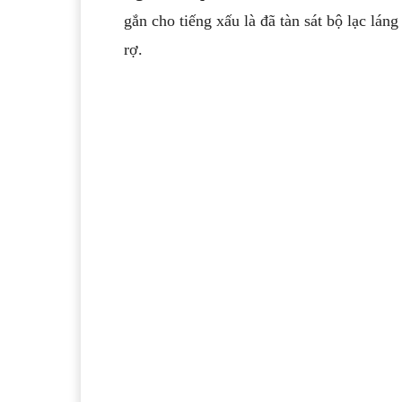
gắn cho tiếng xấu là đã tàn sát bộ lạc lán
rợ.