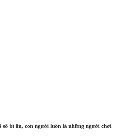
 số bí ẩn, con người luôn là những người chơi