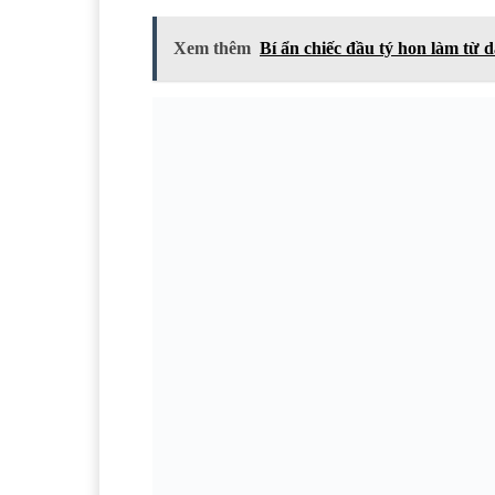
Xem thêm
Bí ẩn chiếc đầu tý hon làm từ d