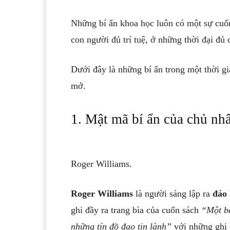
Những bí ẩn khoa học luôn có một sự cuốn
con người đủ trí tuệ, ở những thời đại đủ 
Dưới đây là những bí ẩn trong một thời gi
mở.
1. Mật mã bí ẩn của chủ nh
Roger Williams.
Roger Williams
là người sáng lập ra
đảo
ghi đầy ra trang bìa của cuốn sách
“Một bà
những tín đồ đạo tin lành”
với những ghi 