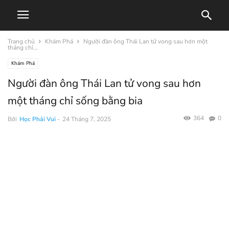
Trang chủ
Khám Phá
Người đàn ông Thái Lan tử vong sau hơn một
tháng chỉ...
Khám Phá
Người đàn ông Thái Lan tử vong sau hơn
một tháng chỉ sống bằng bia
364
0
Bởi
Học Phải Vui
-
24 Tháng 7, 2025