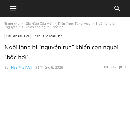
Trang chủ
Giải Đáp Câu Hỏi
Kiến Thức Tổng Hợp
Ngôi làng bị
“nguyền rủa” khiến con người “bốc hơi”
Giải Đáp Câu Hỏi
Kiến Thức Tổng Hợp
Ngôi làng bị “nguyền rủa” khiến con người
“bốc hơi”
306
0
Bởi
Học Phải Vui
-
31 Tháng 5, 2025