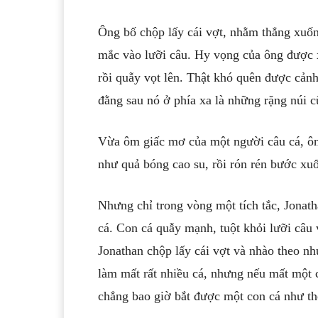
Ông bố chộp lấy cái vợt, nhằm thẳng xuốn
mắc vào lưỡi câu. Hy vọng của ông được x
rồi quẫy vọt lên. Thật khó quên được cảnh
đằng sau nó ở phía xa là những rặng núi 
Vừa ôm giấc mơ của một người câu cá, ôn
như quả bóng cao su, rồi rón rén bước xuố
Nhưng chỉ trong vòng một tích tắc, Jonat
cá. Con cá quẫy mạnh, tuột khỏi lưỡi câu 
Jonathan chộp lấy cái vợt và nhào theo n
làm mất rất nhiều cá, nhưng nếu mất một
chẳng bao giờ bắt được một con cá như 