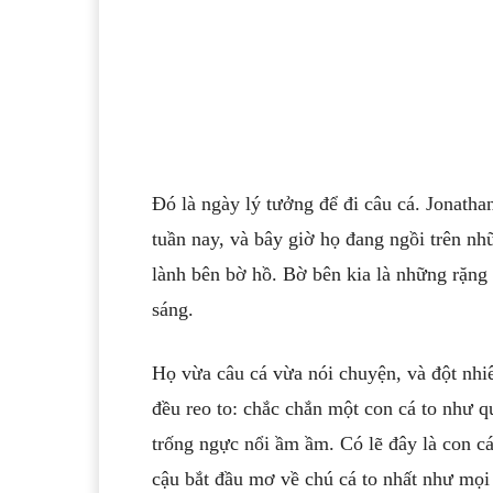
Đó là ngày lý tưởng để đi câu cá. Jonatha
tuần nay, và bây giờ họ đang ngồi trên n
lành bên bờ hồ. Bờ bên kia là những rặn
sáng.
Họ vừa câu cá vừa nói chuyện, và đột nhi
đều reo to: chắc chắn một con cá to như q
trống ngực nổi ầm ầm.
Có lẽ đây là con cá
cậu bắt đầu mơ về chú cá to nhất như mọi