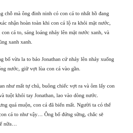
g chỗ mà ông đinh ninh có con cá to nhất hồ đang
ác nhận hoàn toàn khi con cá lộ ra khỏi mặt nước,
 con cá to, sáng loáng nhảy lên mặt nước xanh, và
cũng xanh xanh.
g bố vừa la to bảo Jonathan cứ nhảy lên nhảy xuống
ng nước, giữ vợt lùa con cá vào gần.
han như mất tự chủ, buông chiếc vợt ra và ôm lấy con
và tuột khỏi tay Jonathan, lao vào dòng nước.
hưng quá muộn, con cá đã biến mất. Người ta có thể
 con cá to như vậy… Ông bố đứng sững, chắc sẽ
thế nữa…