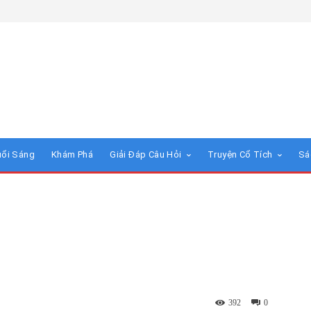
uổi Sáng
Khám Phá
Giải Đáp Câu Hỏi
Truyện Cổ Tích
Sá
392
0