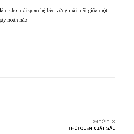
 làm cho mối quan hệ bền vững mãi mãi giữa một
gày hoàn hảo.
witter
Pinterest
WhatsApp
Telegram
BÀI TIẾP THEO
THÓI QUEN XUẤT SẮC