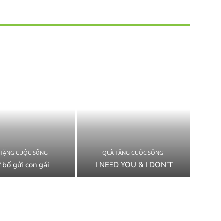
 TẶNG CUỘC SỐNG
QUÀ TẶNG CUỘC SỐNG
 bố gửi con gái
I NEED YOU & I DON’T